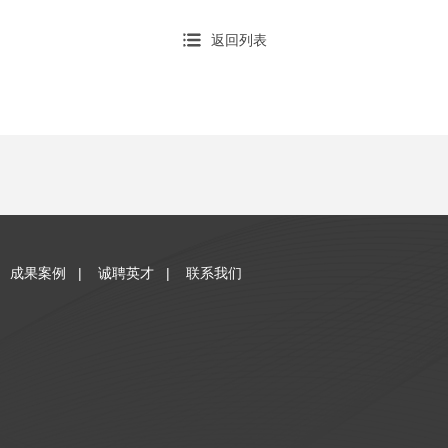
返回列表
|
成果案例
|
诚聘英才
|
联系我们