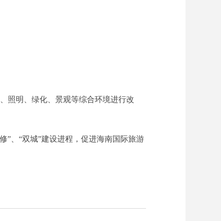
路、照明、绿化、景观等综合环境进行改
”、“双城”建设进程，促进海南国际旅游