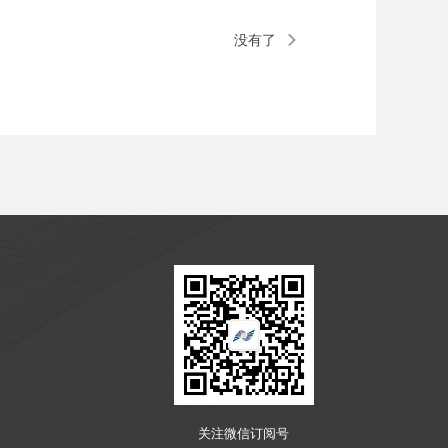
没有了
关注微信订阅号