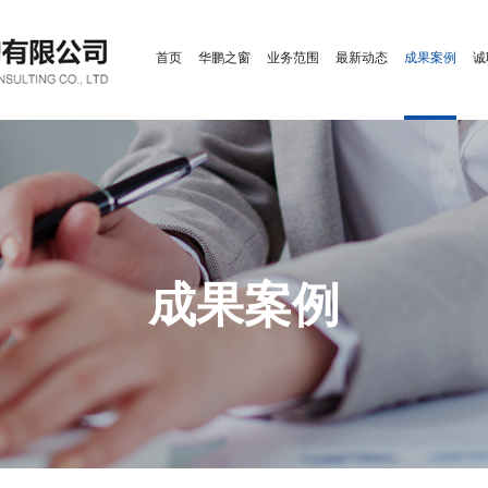
首页
华鹏之窗
业务范围
最新动态
成果案例
诚
成果案例